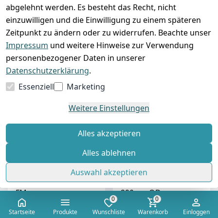
ab
70,00 €
*
ab
70,00 €
*
abgelehnt werden. Es besteht das Recht, nicht
einzuwilligen und die Einwilligung zu einem späteren
Zeitpunkt zu ändern oder zu widerrufen. Beachte unser
Impressum
und weitere Hinweise zur Verwendung
personenbezogener Daten in unserer
Datenschutzerklärung
.
Essenziell
Marketing
Weitere Einstellungen
Alles akzeptieren
Alles ablehnen
Fußmatte
In- & Outdoor Design
Schmutzfangmatte
Teppich Terrasse
Auswahl akzeptieren
Fußabtreter Türmatte
Wintergarten 200 x
FM
290 cm OD
0
0
Sofort versandfertig,
Sofort versandfertig,
Startseite
Produkte
Wunschliste
Warenkorb
Einloggen
Lieferzeit ca. 48 Stunden
Lieferzeit ca. 48 Stunden