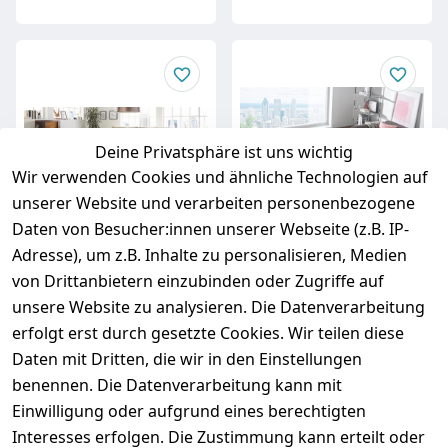
Deine Privatsphäre ist uns wichtig
Wir verwenden Cookies und ähnliche Technologien auf
unserer Website und verarbeiten personenbezogene
Daten von Besucher:innen unserer Webseite (z.B. IP-
Adresse), um z.B. Inhalte zu personalisieren, Medien
von Drittanbietern einzubinden oder Zugriffe auf
unsere Website zu analysieren. Die Datenverarbeitung
Design Velours
Design Velours
Hochflor Teppich 160
HochflorTeppich 160
erfolgt erst durch gesetzte Cookies. Wir teilen diese
x 230 cm Hash Creme
x 230 cm Luna Creme
Daten mit Dritten, die wir in den Einstellungen
Schwarz HF-11
Grau HF-4
benennen. Die Datenverarbeitung kann mit
Sofort versandfertig,
Sofort versandfertig,
Einwilligung oder aufgrund eines berechtigten
Lieferzeit ca. 48 Stunden
Lieferzeit ca. 48 Stunden
Interesses erfolgen. Die Zustimmung kann erteilt oder