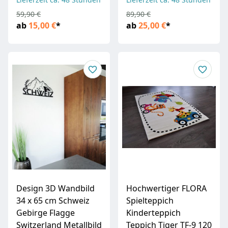
59,90 €
89,90 €
ab
15,00 €
*
ab
25,00 €
*
Design 3D Wandbild
Hochwertiger FLORA
34 x 65 cm Schweiz
Spielteppich
Gebirge Flagge
Kinderteppich
Switzerland Metallbild
Teppich Tiger TF-9 120