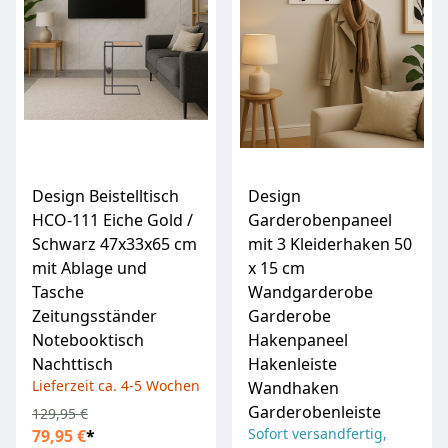
Design Beistelltisch
Design
HCO-111 Eiche Gold /
Garderobenpaneel
Schwarz 47x33x65 cm
mit 3 Kleiderhaken 50
mit Ablage und
x 15 cm
Tasche
Wandgarderobe
Zeitungsständer
Garderobe
Notebooktisch
Hakenpaneel
Nachttisch
Hakenleiste
Lieferzeit ca. 4-5 Wochen
Wandhaken
Garderobenleiste
129,95 €
Sofort versandfertig,
79,95 €
*