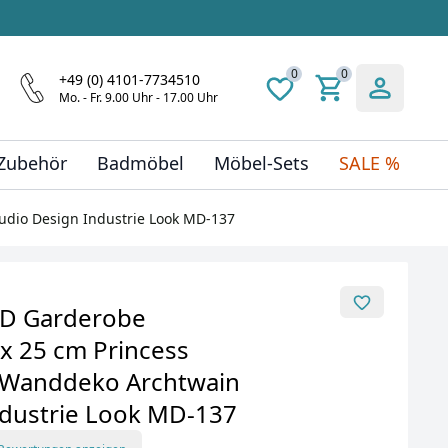
0
0
+49 (0) 4101-7734510
Mo. - Fr. 9.00 Uhr - 17.00 Uhr
 Zubehör
Badmöbel
Möbel-Sets
SALE %
udio Design Industrie Look MD-137
3D Garderobe
x 25 cm Princess
 Wanddeko Archtwain
ndustrie Look MD-137