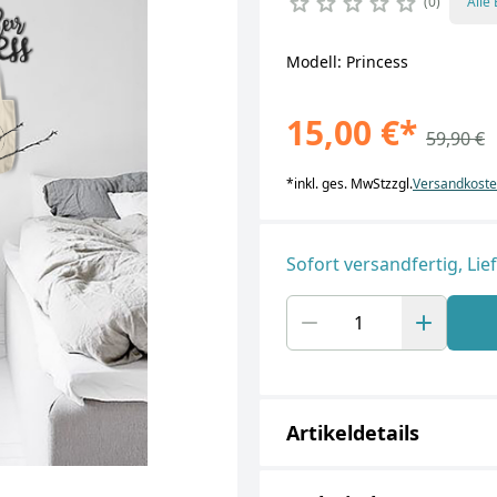
0
Alle
Modell: Princess
15,00 €
*
59,90 €
*
inkl. ges. MwSt
zzgl.
Versandkost
Sofort versandfertig, Lie
Artikeldetails