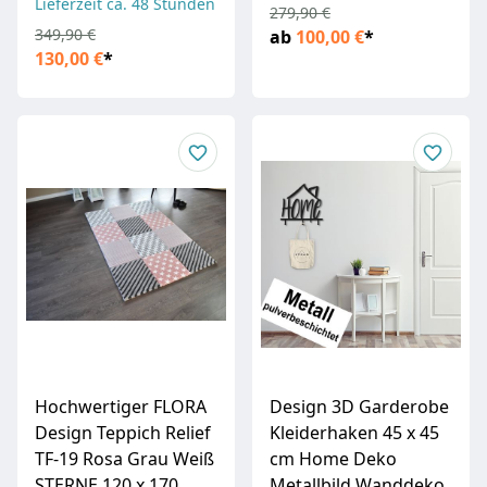
Lieferzeit ca. 48 Stunden
279,90 €
349,90 €
ab
100,00 €
*
130,00 €
*
Hochwertiger FLORA
Design 3D Garderobe
Design Teppich Relief
Kleiderhaken 45 x 45
TF-19 Rosa Grau Weiß
cm Home Deko
STERNE 120 x 170
Metallbild Wanddeko