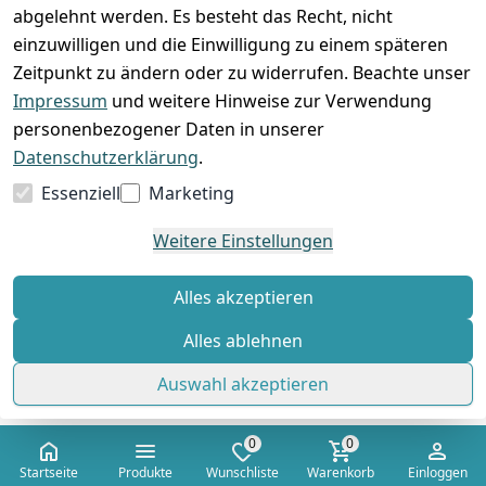
abgelehnt werden. Es besteht das Recht, nicht
einzuwilligen und die Einwilligung zu einem späteren
Zeitpunkt zu ändern oder zu widerrufen. Beachte unser
Impressum
und weitere Hinweise zur Verwendung
*
inkl. ges. MwSt
zzgl.
Versandkosten
personenbezogener Daten in unserer
Datenschutzerklärung
.
1
2
...
4
Essenziell
Marketing
Weitere Einstellungen
Alles akzeptieren
Alles ablehnen
Auswahl akzeptieren
0
0
Kontakt
Startseite
Produkte
Wunschliste
Warenkorb
Einloggen