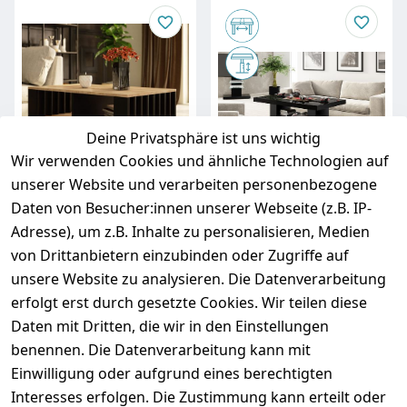
Deine Privatsphäre ist uns wichtig
Wir verwenden Cookies und ähnliche Technologien auf
unserer Website und verarbeiten personenbezogene
Daten von Besucher:innen unserer Webseite (z.B. IP-
Adresse), um z.B. Inhalte zu personalisieren, Medien
Design Couchtisch
Design Couchtisch
von Drittanbietern einzubinden oder Zugriffe auf
AR-111 92x45x53 cm
HN-777
Wohnzimmertisch
höhenverstellbar
unsere Website zu analysieren. Die Datenverarbeitung
Tisch Ablage
ausziehbar Tisch
erfolgt erst durch gesetzte Cookies. Wir teilen diese
Sofatisch
Esstisch
Daten mit Dritten, die wir in den Einstellungen
Sofort versandfertig,
Sofort versandfertig,
benennen. Die Datenverarbeitung kann mit
Lieferzeit ca. 48 Stunden
Lieferzeit ca. 48 Stunden
Einwilligung oder aufgrund eines berechtigten
129,95 €
839,95 €
Interesses erfolgen. Die Zustimmung kann erteilt oder
ab
80,00 €
*
ab
500,00 €
*