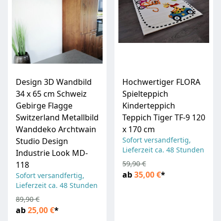
Design 3D Wandbild
Hochwertiger FLORA
34 x 65 cm Schweiz
Spielteppich
Gebirge Flagge
Kinderteppich
Switzerland Metallbild
Teppich Tiger TF-9 120
Wanddeko Archtwain
x 170 cm
Sofort versandfertig,
Studio Design
Lieferzeit ca. 48 Stunden
Industrie Look MD-
59,90 €
118
ab
35,00 €
*
Sofort versandfertig,
Lieferzeit ca. 48 Stunden
89,90 €
ab
25,00 €
*