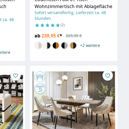
sch
Wohnzimmertisch mit Ablagefläche
Sofort versandfertig, Lieferzeit ca. 48
Stunden
t ca. 48
2
ab
239,95 €
*
329,95 €
+2
weitere
eitere