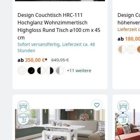
Design Couchtisch HRC-111
Design Co
Hochglanz Wohnzimmertisch
höhenvers
Lieferzeit
Highgloss Rund Tisch ⌀100 cm x 45
cm
ab
180,00
Sofort versandfertig, Lieferzeit ca. 48
Stunden
ab
350,00 €
*
649,95 €
+11
weitere