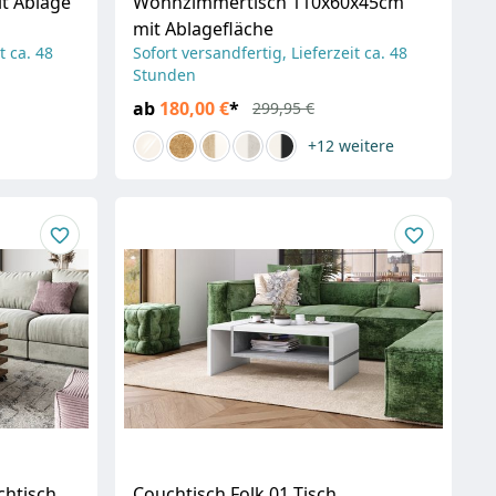
t Ablage
Wohnzimmertisch 110x60x45cm
mit Ablagefläche
t ca. 48
Sofort versandfertig, Lieferzeit ca. 48
Stunden
ab
180,00 €
*
299,95 €
+12
weitere
chtisch
Couchtisch Folk 01 Tisch