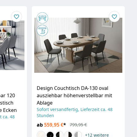
Design Couchtisch DA-130 oval
bar 120
ausziehbar höhenverstellbar mit
stisch
Ablage
Sofort versandfertig, Lieferzeit ca. 48
e Ecken
Stunden
t ca. 48
ab
559,95 €
*
799,95 €
+12
weitere