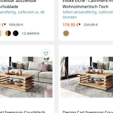
stellbar ausziehbar
Evoke Eiche - Cashmere mi
Schublade
Wohnzimmertisch Tisch
andfertig, Lieferzeit ca. 48
Sofort versandfertig, Lieferzei
Stunden
 €
*
119,95 €
*
599,95 €
229,95 €
+2
weitere
arl Svensson Couchtisch
Design Carl Svensson Cou