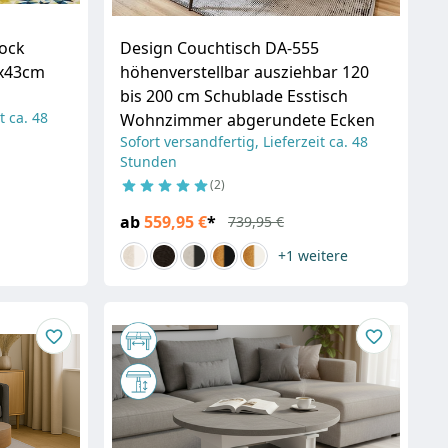
Rock
Design Couchtisch DA-555
x43cm
höhenverstellbar ausziehbar 120
bis 200 cm Schublade Esstisch
t ca. 48
Wohnzimmer abgerundete Ecken
Sofort versandfertig, Lieferzeit ca. 48
Stunden
2
ab
559,95 €
*
739,95 €
+1
weitere