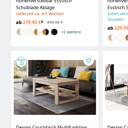
höhenverstellbar Esstisch
höhenver
Schublade Ablage
Esstisch 
Lieferzeit ca. 4-5 Wochen
Sofort vers
Stunden
ab
279,95 €
*
499,95 €
ab
329,95
+2
weitere
Design Couchtisch Multifunktion
Design C