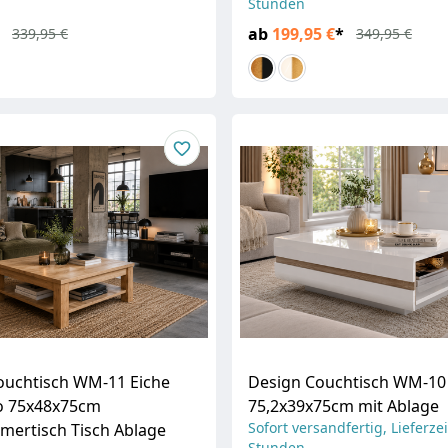
Stunden
ab
199,95 €
*
339,95 €
349,95 €
ouchtisch WM-11 Eiche
Design Couchtisch WM-10
o 75x48x75cm
75,2x39x75cm mit Ablage
Sofort versandfertig, Lieferzei
ertisch Tisch Ablage
Stunden