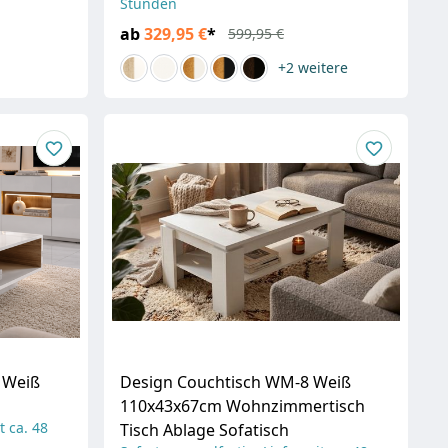
Stunden
ab
329,95 €
*
599,95 €
+2
weitere
 Weiß
Design Couchtisch WM-8 Weiß
110x43x67cm Wohnzimmertisch
t ca. 48
Tisch Ablage Sofatisch