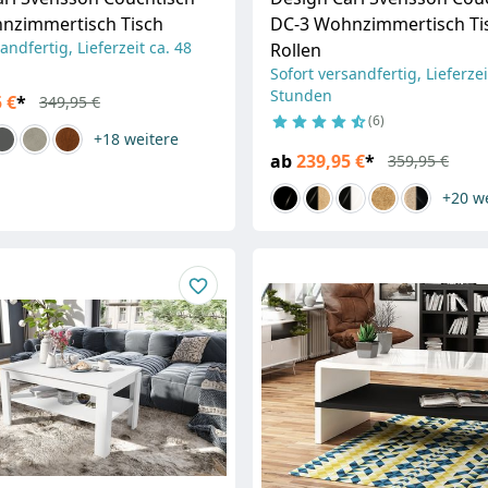
nzimmertisch Tisch
DC-3 Wohnzimmertisch Ti
andfertig, Lieferzeit ca. 48
Rollen
Sofort versandfertig, Lieferzei
Stunden
 €
*
349,95 €
6
+18
weitere
ab
239,95 €
*
359,95 €
+20
w