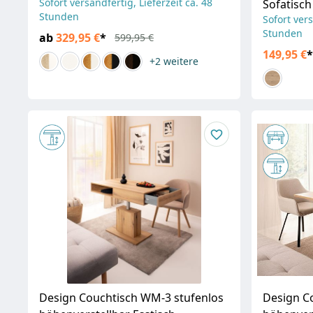
Sofort versandfertig, Lieferzeit ca. 48
Sofatisch
Stunden
Sofort vers
Stunden
ab
329,95 €
*
599,95 €
149,95 €
*
+2
weitere
Design Couchtisch WM-3 stufenlos
Design C