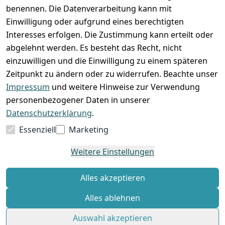
benennen. Die Datenverarbeitung kann mit
Einwilligung oder aufgrund eines berechtigten
Interesses erfolgen. Die Zustimmung kann erteilt oder
abgelehnt werden. Es besteht das Recht, nicht
einzuwilligen und die Einwilligung zu einem späteren
Zeitpunkt zu ändern oder zu widerrufen. Beachte unser
Impressum
und weitere Hinweise zur Verwendung
VORKASSE
RECHNUNG
personenbezogener Daten in unserer
BARZAHLUNG
Datenschutzerklärung
.
Essenziell
Marketing
Weitere Einstellungen
*
Alle Preise verstehen sich inkl. gesetzl. MwSt. und zzgl.
Versandkosten
Alles akzeptieren
Alles ablehnen
© Standard Shop 2026
Auswahl akzeptieren