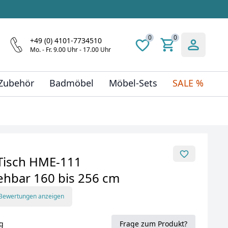
0
0
+49 (0) 4101-7734510
Mo. - Fr. 9.00 Uhr - 17.00 Uhr
 Zubehör
Badmöbel
Möbel-Sets
SALE %
 Tisch HME-111
ehbar 160 bis 256 cm
 Bewertungen anzeigen
g
Frage zum Produkt?