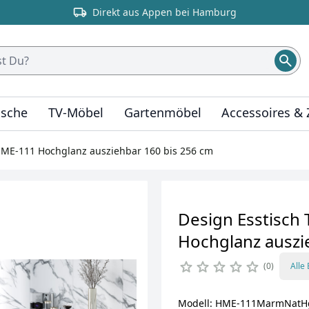
Direkt aus Appen bei Hamburg
ische
TV-Möbel
Gartenmöbel
Accessoires &
 HME-111 Hochglanz ausziehbar 160 bis 256 cm
Design Esstisch
Hochglanz auszi
0
Alle
Modell: HME-111MarmNatH