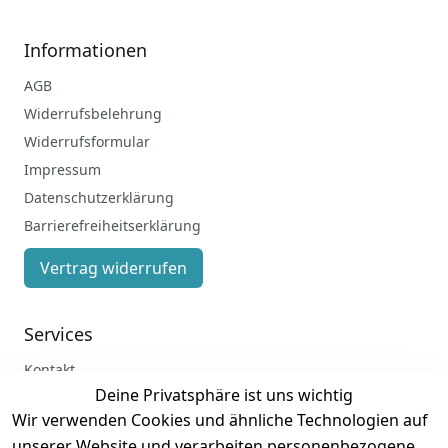
Informationen
AGB
Widerrufsbelehrung
Widerrufsformular
Impressum
Datenschutzerklärung
Barrierefreiheitserklärung
Vertrag widerrufen
Services
Kontakt
Deine Privatsphäre ist uns wichtig
Anmelden
Wir verwenden Cookies und ähnliche Technologien auf
Registrieren
unserer Website und verarbeiten personenbezogene