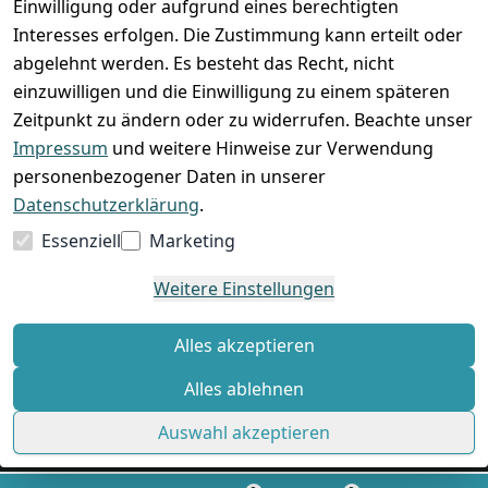
Einwilligung oder aufgrund eines berechtigten
Interesses erfolgen. Die Zustimmung kann erteilt oder
abgelehnt werden. Es besteht das Recht, nicht
einzuwilligen und die Einwilligung zu einem späteren
Zeitpunkt zu ändern oder zu widerrufen. Beachte unser
Impressum
und weitere Hinweise zur Verwendung
VORKASSE
RECHNUNG
personenbezogener Daten in unserer
BARZAHLUNG
Datenschutzerklärung
.
Essenziell
Marketing
Weitere Einstellungen
*
Alle Preise verstehen sich inkl. gesetzl. MwSt. und zzgl.
Versandkosten
Alles akzeptieren
Alles ablehnen
© Standard Shop 2026
Auswahl akzeptieren