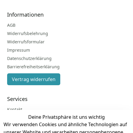
Informationen
AGB
Widerrufsbelehrung
Widerrufsformular
Impressum
Datenschutzerklärung
Barrierefreiheitserklärung
Vertrag widerrufen
Services
Kontakt
Deine Privatsphäre ist uns wichtig
Anmelden
Wir verwenden Cookies und ähnliche Technologien auf
Registrieren
unserer Website und verarbeiten personenbezogene