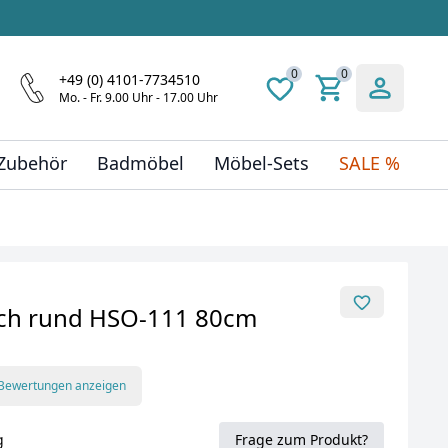
0
0
+49 (0) 4101-7734510
Mo. - Fr. 9.00 Uhr - 17.00 Uhr
 Zubehör
Badmöbel
Möbel-Sets
SALE %
sch rund HSO-111 80cm
 Bewertungen anzeigen
g
Frage zum Produkt?