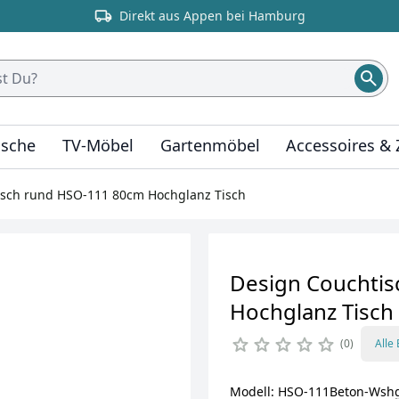
Direkt aus Appen bei Hamburg
ische
TV-Möbel
Gartenmöbel
Accessoires &
isch rund HSO-111 80cm Hochglanz Tisch
Design Couchti
Hochglanz Tisch
0
Alle
Modell: HSO-111Beton-Wsh