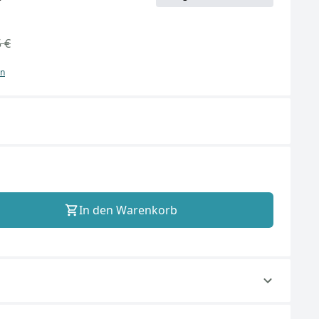
 €
en
In den Warenkorb