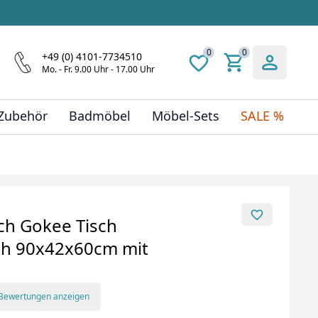
0
0
+49 (0) 4101-7734510
Mo. - Fr. 9.00 Uhr - 17.00 Uhr
 Zubehör
Badmöbel
Möbel-Sets
SALE %
ch Gokee Tisch
h 90x42x60cm mit
 Bewertungen anzeigen