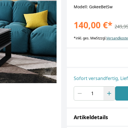
Modell: GokeeBetSw
140,00 €
*
249,95
*
inkl. ges. MwSt
zzgl.
Versandkost
Sofort versandfertig, Lie
Artikeldetails