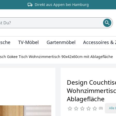
Direkt aus Appen bei Hamburg
ische
TV-Möbel
Gartenmöbel
Accessoires &
isch Gokee Tisch Wohnzimmertisch 90x42x60cm mit Ablagefläche
Design Couchtis
Wohnzimmertisc
Ablagefläche
0
Alle