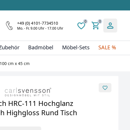
0
0
+49 (0) 4101-7734510
Mo. - Fr. 9.00 Uhr - 17.00 Uhr
 Zubehör
Badmöbel
Möbel-Sets
SALE %
100 cm x 45 cm
ch HRC-111 Hochglanz
 Highgloss Rund Tisch