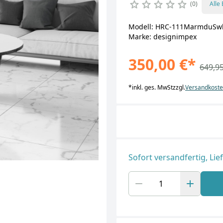
0
Alle
Modell: HRC-111MarmduSw
Marke: designimpex
350,00 €
*
649,95
*
inkl. ges. MwSt
zzgl.
Versandkost
Sofort versandfertig, Lie