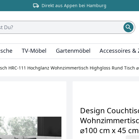
Direkt aus Appen bei Hamburg
ische
TV-Möbel
Gartenmöbel
Accessoires &
isch HRC-111 Hochglanz Wohnzimmertisch Highgloss Rund Tisch ⌀
Design Couchtis
Wohnzimmertisch
⌀100 cm x 45 cm