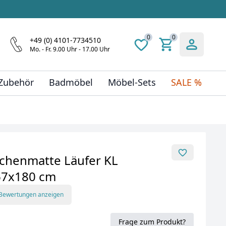
0
0
+49 (0) 4101-7734510
Mo. - Fr. 9.00 Uhr - 17.00 Uhr
 Zubehör
Badmöbel
Möbel-Sets
SALE %
chenmatte Läufer KL
67x180 cm
 Bewertungen anzeigen
Frage zum Produkt?