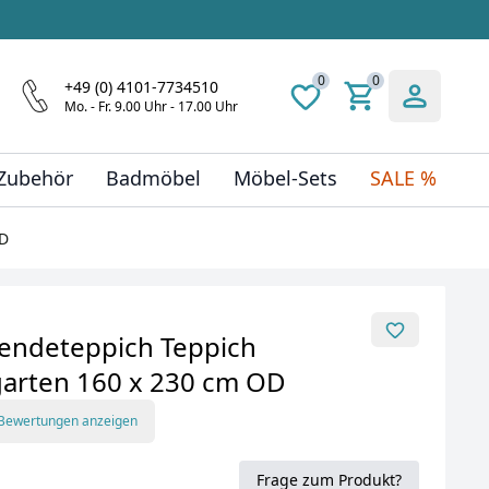
0
0
+49 (0) 4101-7734510
Mo. - Fr. 9.00 Uhr - 17.00 Uhr
 Zubehör
Badmöbel
Möbel-Sets
SALE %
OD
endeteppich Teppich
garten 160 x 230 cm OD
 Bewertungen anzeigen
Frage zum Produkt?