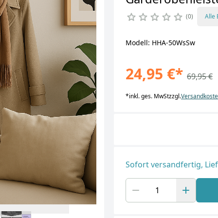
0
Alle
Modell: HHA-50WsSw
24,95 €
*
69,95 €
*
inkl. ges. MwSt
zzgl.
Versandkost
Sofort versandfertig, Lie