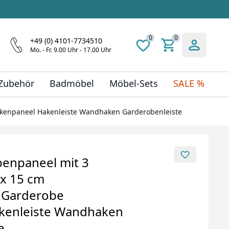
0
0
+49 (0) 4101-7734510
Mo. - Fr. 9.00 Uhr - 17.00 Uhr
 Zubehör
Badmöbel
Möbel-Sets
SALE %
kenpaneel Hakenleiste Wandhaken Garderobenleiste
enpaneel mit 3
 x 15 cm
 Garderobe
kenleiste Wandhaken
e