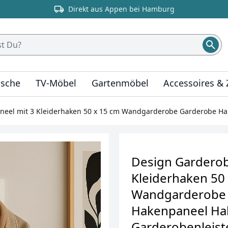
Direkt aus Appen bei Hamburg
ische
TV-Möbel
Gartenmöbel
Accessoires &
eel mit 3 Kleiderhaken 50 x 15 cm Wandgarderobe Garderobe Ha
Design Garderob
Kleiderhaken 50
Wandgarderobe
Hakenpaneel Ha
Garderobenleist