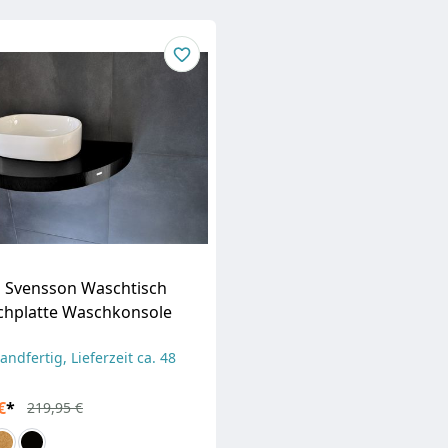
l Svensson Waschtisch
chplatte Waschkonsole
andfertig, Lieferzeit ca. 48
€
*
219,95 €