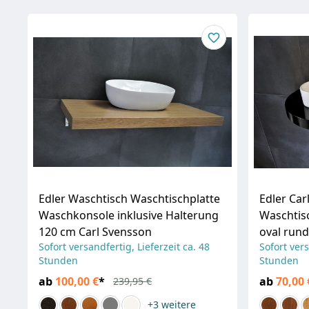
Edler Waschtisch Waschtischplatte
Edler Car
Waschkonsole inklusive Halterung
Waschtis
120 cm Carl Svensson
oval rund
Sofort versandfertig, Lieferzeit ca. 48
Sofort vers
Stunden
Stunden
ab
100,00 €
*
ab
70,00 
239,95 €
+3
weitere