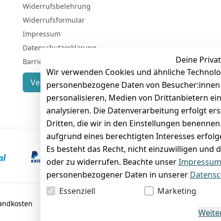
Widerrufsbelehrung
Widerrufsformular
Impressum
Datenschutzerklärung
Deine Privat
Barrierefreiheitserklärung
Wir verwenden Cookies und ähnliche Technolo
Vertrag widerrufen
personenbezogene Daten von Besucher:innen un
personalisieren, Medien von Drittanbietern ei
analysieren. Die Datenverarbeitung erfolgt ers
Dritten, die wir in den Einstellungen benenne
aufgrund eines berechtigten Interesses erfol
Es besteht das Recht, nicht einzuwilligen und 
VORKASSE
RECHNUNG
oder zu widerrufen. Beachte unser
Impressu
personenbezogener Daten in unserer
Datensc
Essenziell
Marketing
sandkosten
Weite