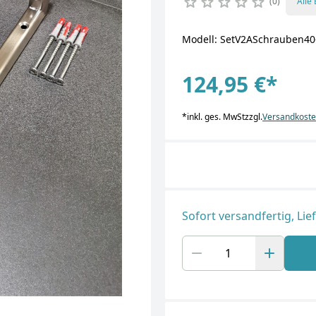
0
Alle
Modell: SetV2ASchrauben40
124,95 €
*
*
inkl. ges. MwSt
zzgl.
Versandkost
Sofort versandfertig, Lie