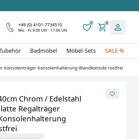
0
0
+49 (0) 4101-7734510
Mo. - Fr. 9.00 Uhr - 17.00 Uhr
 Zubehör
Badmöbel
Möbel-Sets
SALE %
r Konsolenträger Konsolenhalterung Wandkonsole rostfrei
0cm Chrom / Edelstahl
latte Regalträger
Konsolenhalterung
tfrei