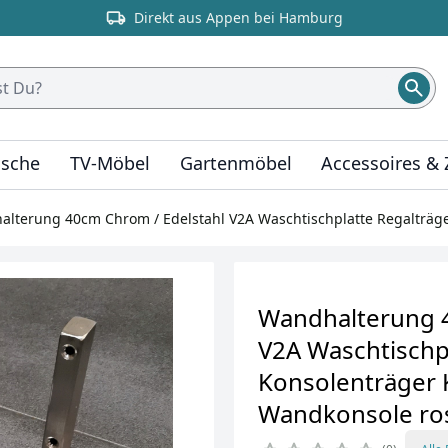
Direkt aus Appen bei Hamburg
ische
TV-Möbel
Gartenmöbel
Accessoires &
lterung 40cm Chrom / Edelstahl V2A Waschtischplatte Regalträge
Wandhalterung 4
V2A Waschtischp
Konsolenträger 
Wandkonsole ros