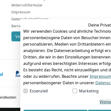
Widerrufsformular
Impressum
Datenschutzerklärung
Deine Privat
Barrierefreiheitserklärung
Wir verwenden Cookies und ähnliche Technolo
Vertrag widerrufen
personenbezogene Daten von Besucher:innen un
personalisieren, Medien von Drittanbietern ei
analysieren. Die Datenverarbeitung erfolgt ers
Dritten, die wir in den Einstellungen benenne
aufgrund eines berechtigten Interesses erfol
Es besteht das Recht, nicht einzuwilligen und 
VORKASSE
RECHNUNG
oder zu widerrufen. Beachte unser
Impressu
personenbezogener Daten in unserer
Datensc
Essenziell
Marketing
sandkosten
Weite