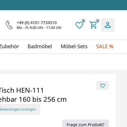
0
0
+49 (0) 4101-7734510
Mo. - Fr. 9.00 Uhr - 17.00 Uhr
 Zubehör
Badmöbel
Möbel-Sets
SALE %
 Tisch HEN-111
ehbar 160 bis 256 cm
 Bewertungen anzeigen
Frage zum Produkt?