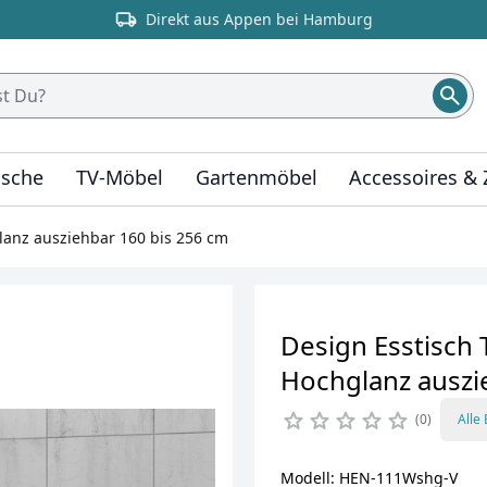
Direkt aus Appen bei Hamburg
ische
TV-Möbel
Gartenmöbel
Accessoires &
lanz ausziehbar 160 bis 256 cm
Design Esstisch
Hochglanz auszi
0
Alle
Modell: HEN-111Wshg-V