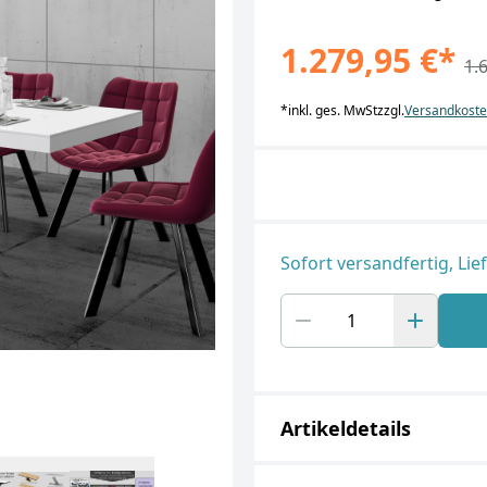
1.279,95 €
*
1.
*
inkl. ges. MwSt
zzgl.
Versandkost
Sofort versandfertig, Lie
Artikeldetails