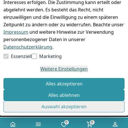
Interesses erfolgen. Die Zustimmung kann erteilt oder
abgelehnt werden. Es besteht das Recht, nicht
einzuwilligen und die Einwilligung zu einem späteren
Zeitpunkt zu ändern oder zu widerrufen. Beachte unser
Impressum
und weitere Hinweise zur Verwendung
VORKASSE
RECHNUNG
personenbezogener Daten in unserer
BARZAHLUNG
Datenschutzerklärung
.
Essenziell
Marketing
Weitere Einstellungen
*
Alle Preise verstehen sich inkl. gesetzl. MwSt. und zzgl.
Versandkosten
Alles akzeptieren
Alles ablehnen
© Standard Shop 2026
Auswahl akzeptieren
0
0