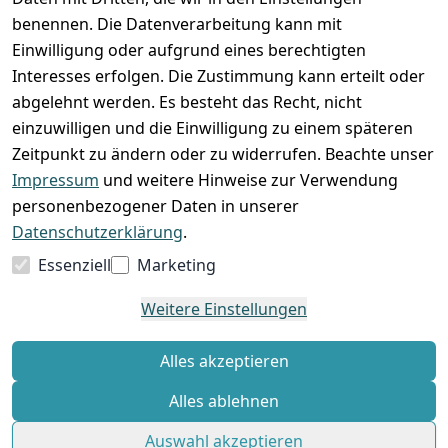
benennen. Die Datenverarbeitung kann mit
Einwilligung oder aufgrund eines berechtigten
Interesses erfolgen. Die Zustimmung kann erteilt oder
abgelehnt werden. Es besteht das Recht, nicht
einzuwilligen und die Einwilligung zu einem späteren
Zeitpunkt zu ändern oder zu widerrufen. Beachte unser
Impressum
und weitere Hinweise zur Verwendung
VORKASSE
RECHNUNG
personenbezogener Daten in unserer
BARZAHLUNG
Datenschutzerklärung
.
Essenziell
Marketing
Weitere Einstellungen
*
Alle Preise verstehen sich inkl. gesetzl. MwSt. und zzgl.
Versandkosten
Alles akzeptieren
Alles ablehnen
© Standard Shop 2026
Auswahl akzeptieren