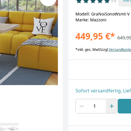
1
Alle
Modell: GraNoiSonoWsmt-V
Marke: Mazzoni
449,95 €
*
649,95
*
inkl. ges. MwSt
zzgl.
Versandkost
Sofort versandfertig, Lie