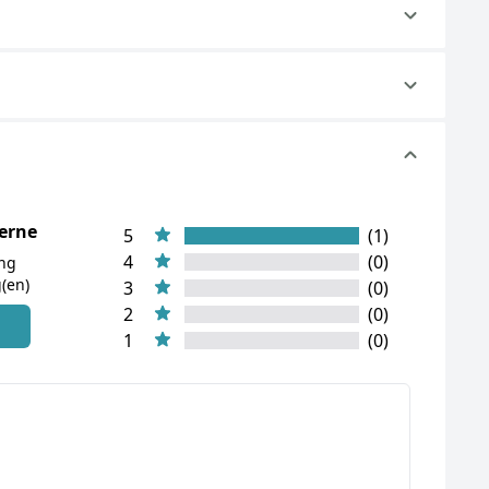
terne
5
(1)
4
(0)
ung
(en)
3
(0)
2
(0)
n
1
(0)