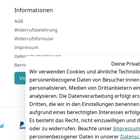
Informationen
AGB
Widerrufsbelehrung
Widerrufsformular
Impressum
Datenschutzerklärung
Deine Privat
Barrierefreiheitserklärung
Wir verwenden Cookies und ähnliche Technolo
Vertrag widerrufen
personenbezogene Daten von Besucher:innen un
personalisieren, Medien von Drittanbietern ei
analysieren. Die Datenverarbeitung erfolgt ers
Dritten, die wir in den Einstellungen benenne
aufgrund eines berechtigten Interesses erfol
Es besteht das Recht, nicht einzuwilligen und 
VORKASSE
RECHNUNG
oder zu widerrufen. Beachte unser
Impressu
personenbezogener Daten in unserer
Datensc