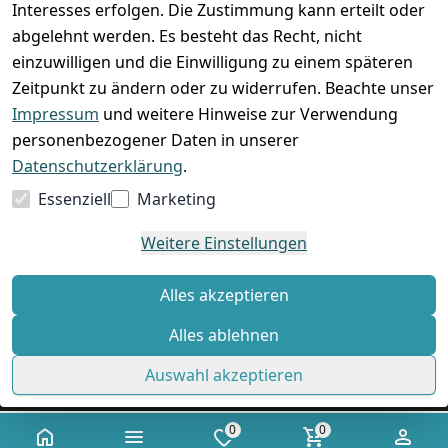
Interesses erfolgen. Die Zustimmung kann erteilt oder
abgelehnt werden. Es besteht das Recht, nicht
einzuwilligen und die Einwilligung zu einem späteren
Zeitpunkt zu ändern oder zu widerrufen. Beachte unser
Impressum
und weitere Hinweise zur Verwendung
VORKASSE
RECHNUNG
personenbezogener Daten in unserer
BARZAHLUNG
Datenschutzerklärung
.
Essenziell
Marketing
Weitere Einstellungen
*
Alle Preise verstehen sich inkl. gesetzl. MwSt. und zzgl.
Versandkosten
Alles akzeptieren
Alles ablehnen
© Standard Shop 2026
Auswahl akzeptieren
0
0