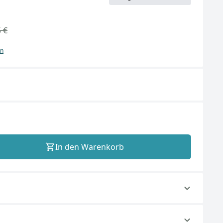
 €
en
In den Warenkorb