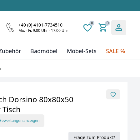
0
0
+49 (0) 4101-7734510
Mo. - Fr. 9.00 Uhr - 17.00 Uhr
 Zubehör
Badmöbel
Möbel-Sets
SALE %
h
ch Dorsino 80x80x50
Tisch
 Bewertungen anzeigen
Frage zum Produkt?