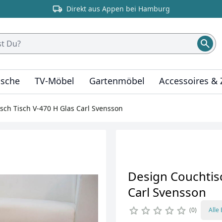
Direkt aus Appen bei Hamburg
ische
TV-Möbel
Gartenmöbel
Accessoires &
sch Tisch V-470 H Glas Carl Svensson
Design Couchtisc
Carl Svensson
0
Alle