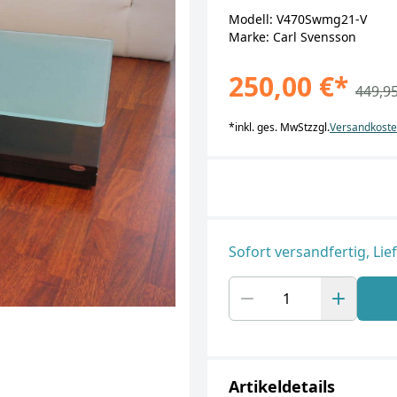
Modell: V470Swmg21-V
Marke: Carl Svensson
250,00 €
*
449,95
*
inkl. ges. MwSt
zzgl.
Versandkost
Sofort versandfertig, Lie
Artikeldetails