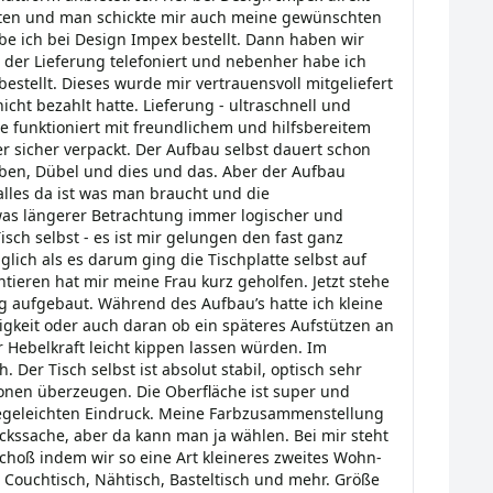
aten und man schickte mir auch meine gewünschten
e ich bei Design Impex bestellt. Dann haben wir
der Lieferung telefoniert und nebenher habe ich
estellt. Dieses wurde mir vertrauensvoll mitgeliefert
icht bezahlt hatte. Lieferung - ultraschnell und
ie funktioniert mit freundlichem und hilfsbereitem
er sicher verpackt. Der Aufbau selbst dauert schon
ben, Dübel und dies und das. Aber der Aufbau
alles da ist was man braucht und die
was längerer Betrachtung immer logischer und
Tisch selbst - es ist mir gelungen den fast ganz
glich als es darum ging die Tischplatte selbst auf
tieren hat mir meine Frau kurz geholfen. Jetzt stehe
rtig aufgebaut. Während des Aufbau’s hatte ich kleine
tigkeit oder auch daran ob ein späteres Aufstützen an
r Hebelkraft leicht kippen lassen würden. Im
 Der Tisch selbst ist absolut stabil, optisch sehr
onen überzeugen. Die Oberfläche ist super und
legeleichten Eindruck. Meine Farbzusammenstellung
ckssache, aber da kann man ja wählen. Bei mir steht
choß indem wir so eine Art kleineres zweites Wohn-
Couchtisch, Nähtisch, Basteltisch und mehr. Größe