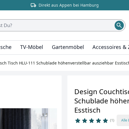
Direkt aus Appen bei Hamburg
ische
TV-Möbel
Gartenmöbel
Accessoires &
sch Tisch HLU-111 Schublade höhenverstellbar ausziehbar Esstisc
Design Couchtis
Schublade höhen
Esstisch
1
Alle