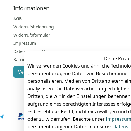
Informationen
AGB
Widerrufsbelehrung
Widerrufsformular
Impressum
Datenschutzerklärung
Deine Privat
Barrierefreiheitserklärung
Wir verwenden Cookies und ähnliche Technolo
Vertrag widerrufen
personenbezogene Daten von Besucher:innen un
personalisieren, Medien von Drittanbietern ei
analysieren. Die Datenverarbeitung erfolgt ers
Dritten, die wir in den Einstellungen benenne
aufgrund eines berechtigten Interesses erfol
Es besteht das Recht, nicht einzuwilligen und 
VORKASSE
RECHNUNG
oder zu widerrufen. Beachte unser
Impressu
personenbezogener Daten in unserer
Datensc