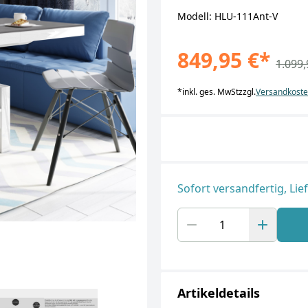
Modell: HLU-111Ant-V
849,95 €
*
1.099,
*
inkl. ges. MwSt
zzgl.
Versandkost
Sofort versandfertig, Lie
Artikeldetails