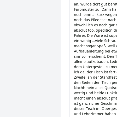
an, wurde dort gut ber
Farbmuster zu. Dann hab
noch einmal kurz wegen 
noch das Pflegeset nachb
obwohl ich es noch gar n
absolut top. Spedition d
Fahrer. Die Ware ist sup
ein wenig …viele Schrau
macht sogar Spaß, weil 
Aufbauanleitung bei et
sinnvoll erscheint. Den 
alleine aufzubauen. Ledi
dem Untergestell zu mon
ich da, der Tisch ist fe
Zweifel an der Standfes
den Seiten den Tisch pe
Nachhinein alles Quatsch.
wertig und beide Funkti
macht einen absolut pf
ist ganz sicher Geschma
dieser Tisch im Oberges
und Lebezimmer haben. 