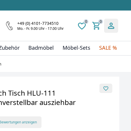
0
0
+49 (0) 4101-7734510
Mo. - Fr. 9.00 Uhr - 17.00 Uhr
 Zubehör
Badmöbel
Möbel-Sets
SALE %
h
ch Tisch HLU-111
verstellbar ausziehbar
 Bewertungen anzeigen