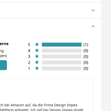
terne
5
(1)
4
(0)
ung
(en)
3
(0)
2
(0)
n
1
(0)
isch bei Amazon auf, da die Firma Design Impex
lattform anbietet. Ich rief bei Design Impex direkt