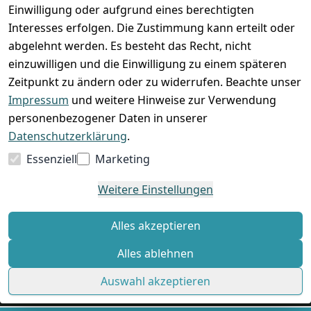
Einwilligung oder aufgrund eines berechtigten
Interesses erfolgen. Die Zustimmung kann erteilt oder
abgelehnt werden. Es besteht das Recht, nicht
einzuwilligen und die Einwilligung zu einem späteren
Zeitpunkt zu ändern oder zu widerrufen. Beachte unser
Impressum
und weitere Hinweise zur Verwendung
VORKASSE
RECHNUNG
personenbezogener Daten in unserer
BARZAHLUNG
Datenschutzerklärung
.
Essenziell
Marketing
Weitere Einstellungen
*
Alle Preise verstehen sich inkl. gesetzl. MwSt. und zzgl.
Versandkosten
Alles akzeptieren
Alles ablehnen
© Standard Shop 2026
Auswahl akzeptieren