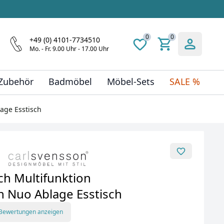
0
0
+49 (0) 4101-7734510
Mo. - Fr. 9.00 Uhr - 17.00 Uhr
 Zubehör
Badmöbel
Möbel-Sets
SALE %
lage Esstisch
ch Multifunktion
ch Nuo Ablage Esstisch
 Bewertungen anzeigen