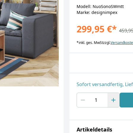
Modell: NuoSonoSWmtt
Marke: designimpex
299,95 €
*
459,95
*
inkl. ges. MwSt
zzgl.
Versandkost
Sofort versandfertig, Lie
Artikeldetails