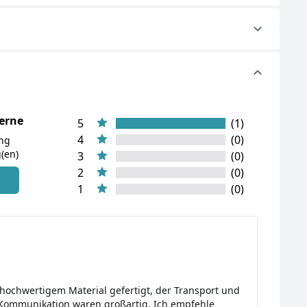
terne
5
(1)
4
(0)
ung
(en)
3
(0)
2
(0)
n
1
(0)
 hochwertigem Material gefertigt, der Transport und
 Kommunikation waren großartig. Ich empfehle