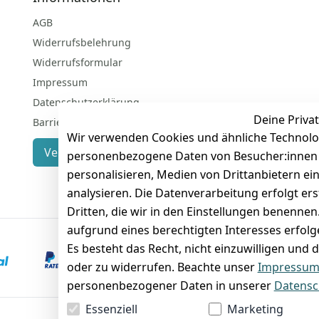
AGB
Widerrufsbelehrung
Widerrufsformular
Impressum
Datenschutzerklärung
Deine Privat
Barrierefreiheitserklärung
Wir verwenden Cookies und ähnliche Technolo
Vertrag widerrufen
personenbezogene Daten von Besucher:innen un
personalisieren, Medien von Drittanbietern ei
analysieren. Die Datenverarbeitung erfolgt ers
Dritten, die wir in den Einstellungen benenne
aufgrund eines berechtigten Interesses erfol
Es besteht das Recht, nicht einzuwilligen und 
VORKASSE
RECHNUNG
oder zu widerrufen. Beachte unser
Impressu
personenbezogener Daten in unserer
Datensc
Essenziell
Marketing