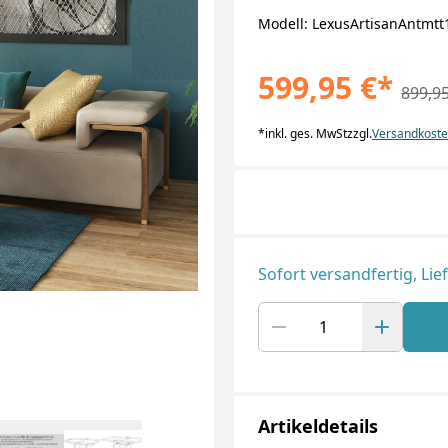
Modell: LexusArtisanAntmtt
599,95 €
*
899,95
*
inkl. ges. MwSt
zzgl.
Versandkost
Sofort versandfertig, Lie
Artikeldetails