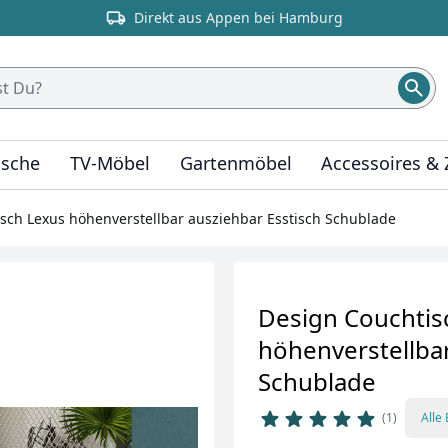
Direkt aus Appen bei Hamburg
ische
TV-Möbel
Gartenmöbel
Accessoires &
sch Lexus höhenverstellbar ausziehbar Esstisch Schublade
Design Couchtis
höhenverstellbar
Schublade
1
Alle