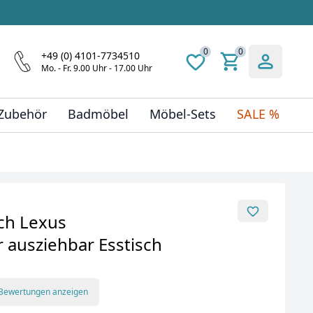
0
0
+49 (0) 4101-7734510
Mo. - Fr. 9.00 Uhr - 17.00 Uhr
 Zubehör
Badmöbel
Möbel-Sets
SALE %
ch Lexus
 ausziehbar Esstisch
 Bewertungen anzeigen